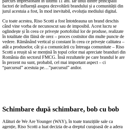
parcurs impresionant în ultimii 11 ani. Iar unul dintre principalii
factori de influență asupra dezvoltării brandului și a comunității din
jurul acestuia a fost, în mod inevitabil, evoluția mediului digital.
Cu toate acestea, Riso Scotti a fost întotdeauna un brand deschis
când vine vorba de necunoscut sau de imposibil. Acest lucru se
oglindește și în ceea ce privește portofoliul lor de produse, realizate
în totalitate din făină de orez – proces costisitor din multe puncte de
vedere. Rămânând vertical și constant în ceea ce privește calitatea –
atât a produselor, cât și a comunicării cu întreaga comunitate – Riso
Scotti a reușit să se mențină în topul celor mai apreciate branduri din
România din sectorul FMCG. Însă rezultatele pe care brandul le are
în prezent nu sunt, probabil, cel mai important aspect – ci
“parcursul” acestuia pe…”parcursul” anilor.
Schimbare după schimbare, bob cu bob
Alături de We Are Younger (WAY), în toate tranzițiile sale ca
agenție, Riso Scotti a luat decizia de-a dreptul curajoasă de a adera