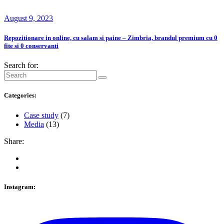
August 9, 2023
Repozitionare in online, cu salam si paine – Zimbria, brandul premium cu 0
fite si 0 conservanti
Search for:
Categories:
Case study
(7)
Media
(13)
Share:
Instagram: