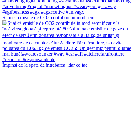
Știai că emisiile de CO2 contribuie în mod semn
Împinși de la spate de întrebarea „dar ce fac