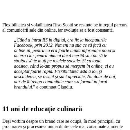
Flexibilitatea și volatilitatea Riso Scotti se resimte pe întregul parcurs
al comunicării sale din online, iar evoluția sa a fost constantă.
„Când a intrat RS în digital, era fix la începuturile
Facebook, prin 2012. Nimeni nu știa ce să facă cu
online-ul, pentru că era foarte multă informație nouă și
nu era clar pentru nimeni dacă merită sau nu să te
strofoci să te muți pe rețelele sociale. Și cu toate
acestea, când le-am propus să mergem în online, ei au
acceptat foarte rapid. Flexibilitatea asta a lor, și
deschiderea, se resimt și sunt apreciate. Nu doar de noi,
dar de întreaga comunitate care s-a format în jurul
brandului.
” a continuat Claudiu.
11 ani de educație culinară
Deși vorbim despre un brand care se ocupă, în mod principal, cu
procurarea și procesarea unuia dintre cele mai consumate alimente