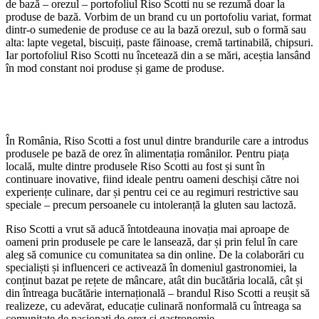
de bază – orezul – portofoliul Riso Scotti nu se rezumă doar la
produse de bază. Vorbim de un brand cu un portofoliu variat, format
dintr-o sumedenie de produse ce au la bază orezul, sub o formă sau
alta: lapte vegetal, biscuiți, paste făinoase, cremă tartinabilă, chipsuri.
Iar portofoliul Riso Scotti nu încetează din a se mări, aceștia lansând
în mod constant noi produse și game de produse.
În România, Riso Scotti a fost unul dintre brandurile care a introdus
produsele pe bază de orez în alimentația românilor. Pentru piața
locală, multe dintre produsele Riso Scotti au fost și sunt în
continuare inovative, fiind ideale pentru oameni deschiși către noi
experiențe culinare, dar și pentru cei ce au regimuri restrictive sau
speciale – precum persoanele cu intoleranță la gluten sau lactoză.
Riso Scotti a vrut să aducă întotdeauna inovația mai aproape de
oameni prin produsele pe care le lansează, dar și prin felul în care
aleg să comunice cu comunitatea sa din online. De la colaborări cu
specialiști și influenceri ce activează în domeniul gastronomiei, la
conținut bazat pe rețete de mâncare, atât din bucătăria locală, cât și
din întreaga bucătărie internațională – brandul Riso Scotti a reușit să
realizeze, cu adevărat, educație culinară nonformală cu întreaga sa
comunitate de pasionați de orez și gastronomie.