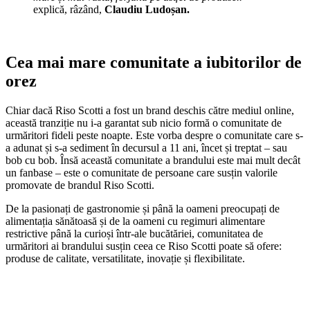
explică, râzând,
Claudiu Ludoșan.
Cea mai mare comunitate a iubitorilor de
orez
Chiar dacă Riso Scotti a fost un brand deschis către mediul online,
această tranziție nu i-a garantat sub nicio formă o comunitate de
urmăritori fideli peste noapte. Este vorba despre o comunitate care s-
a adunat și s-a sediment în decursul a 11 ani, încet și treptat – sau
bob cu bob. Însă această comunitate a brandului este mai mult decât
un fanbase – este o comunitate de persoane care susțin valorile
promovate de brandul Riso Scotti.
De la pasionați de gastronomie și până la oameni preocupați de
alimentația sănătoasă și de la oameni cu regimuri alimentare
restrictive până la curioși într-ale bucătăriei, comunitatea de
urmăritori ai brandului susțin ceea ce Riso Scotti poate să ofere:
produse de calitate, versatilitate, inovație și flexibilitate.