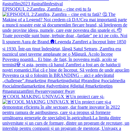
EPISODUL 2:Zamfira, Zamfira – cine ești tu fa
🚨COOL MAKING UNIVAGX 🚨Un proiect care și-