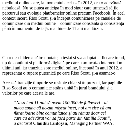
mediului online care, la momentul acela – în 2012, era o adevărată
nebuloasă. Nu se putea anticipa în mod sigur care urmează să fie
parcursul sau evoluția platformelor online precum Facebook. În acel
context incert, Riso Scotti și-a început comunicarea pe canalele de
comunicare din mediul online – comunicare constantă și consistență
până în momentul de față, mai bine de 11 ani mai târziu.
Cu o deschiderea către noutate, a testat și s-a adaptat la fiecare trend,
tip de conținut și platformă digitală pe care a aruncat-o internetul în
ultimii ani, iar tranziția spre mediul online, începută în anul 2012, a
reprezentat o rupere puternică pe care Riso Scotti și-a asumat-o.
Această tranziție timpurie se resimte chiar și în prezent, iar paginile
Riso Scotti au o comunitate strâns unită în jurul brandului și a
valorilor pe care acesta le are.
“Ne-a luat 11 ani să avem 100.000 de followeri…ai
putea spune că ne-am mișcat încet, noi am zice că am
filtrat foarte bine comunitatea și au rămas doar cei
care cu adevărat vor să facă parte din familia Scotti”,
a declarat
Claudiu Ludoșan
, Managing Partner WAY.