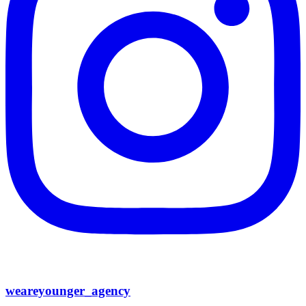
weareyounger_agency