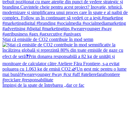
Știai că emisiile de CO2 contribuie în mod semn
Împinși de la spate de întrebarea „dar ce fac