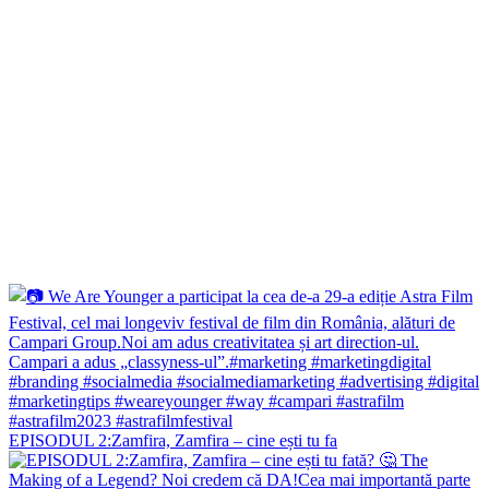
EPISODUL 2:Zamfira, Zamfira – cine ești tu fa