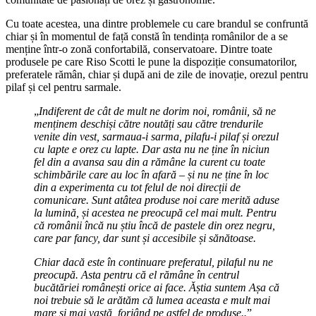
Cu toate acestea, una dintre problemele cu care brandul se confruntă
chiar și în momentul de față constă în tendința românilor de a se
menține într-o zonă confortabilă, conservatoare. Dintre toate
produsele pe care Riso Scotti le pune la dispoziție consumatorilor,
preferatele rămân, chiar și după ani de zile de inovație, orezul pentru
pilaf și cel pentru sarmale.
„
Indiferent de cât de mult ne dorim noi, românii, să ne
menținem deschiși către noutăți sau către trendurile
venite din vest, sarmaua-i sarma, pilafu-i pilaf și orezul
cu lapte e orez cu lapte. Dar asta nu ne ține în niciun
fel din a avansa sau din a rămâne la curent cu toate
schimbările care au loc în afară – și nu ne ține în loc
din a experimenta cu tot felul de noi direcții de
comunicare. Sunt atâtea produse noi care merită aduse
la lumină, și acestea ne preocupă cel mai mult. Pentru
că românii încă nu știu încă de pastele din orez negru,
care par fancy, dar sunt și accesibile și sănătoase.
Chiar dacă este în continuare preferatul, pilaful nu ne
preocupă. Asta pentru că el rămâne în centrul
bucătăriei românești orice ai face. Ăștia suntem Așa că
noi trebuie să le arătăm că lumea aceasta e mult mai
mare și mai vastă, forjând pe astfel de produse..
”